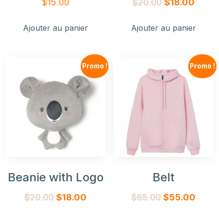
$
15.00
$
20.00
$
18.00
Ajouter au panier
Ajouter au panier
Promo !
Promo !
Beanie with Logo
Belt
$
20.00
$
18.00
$
65.00
$
55.00