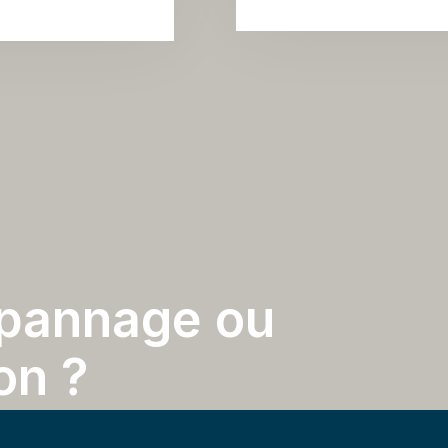
p
a
n
n
a
g
e
o
u
o
n
?