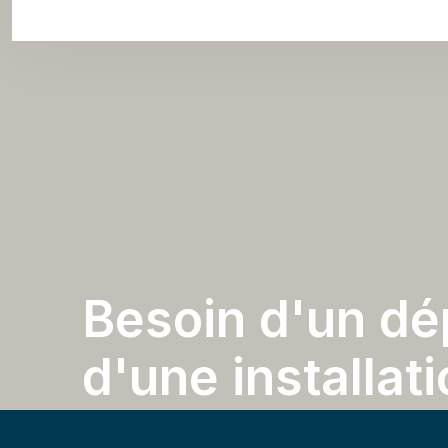
B
e
s
o
i
n
d
'
u
n
d
é
d
'
u
n
e
i
n
s
t
a
l
l
a
t
i