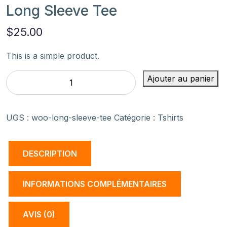
Long Sleeve Tee
$
25.00
This is a simple product.
quantité
Ajouter au panier
de
Long
Sleeve
UGS :
woo-long-sleeve-tee
Catégorie :
Tshirts
Tee
DESCRIPTION
INFORMATIONS COMPLÉMENTAIRES
AVIS (0)